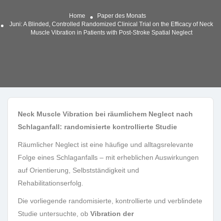
Home
Paper des Monats
Juni: A Blinded, Controlled Randomized Clinical Trial on the Efficacy of Neck
Muscle Vibration in Patients with Post-Stroke Spatial Neglect
Neck Muscle Vibration bei räumlichem Neglect nach
Schlaganfall: randomisierte kontrollierte Studie
Räumlicher Neglect ist eine häufige und alltagsrelevante
Folge eines Schlaganfalls – mit erheblichen Auswirkungen
auf Orientierung, Selbstständigkeit und
Rehabilitationserfolg.
Die vorliegende randomisierte, kontrollierte und verblindete
Studie untersuchte, ob
Vibration der